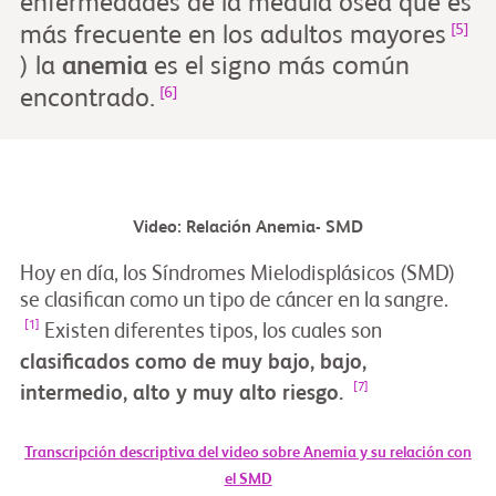
enfermedades de la médula ósea que es
[5]
más frecuente en los adultos mayores
) la
anemia
es el signo más común
[6]
encontrado.
Video: Relación Anemia- SMD
Anemina-SMD
Hoy en día, los Síndromes Mielodisplásicos (SMD)
Play
Hoy en día, los Síndromes Mielodisplásicos (SMD) se clasifican co
se clasifican como un tipo de cáncer en la sangre.
[1]
Existen diferentes tipos, los cuales son
clasificados como de muy bajo, bajo,
Video
[7]
intermedio, alto y muy alto riesgo.
Transcripción descriptiva del video sobre Anemia y su relación con
el SMD